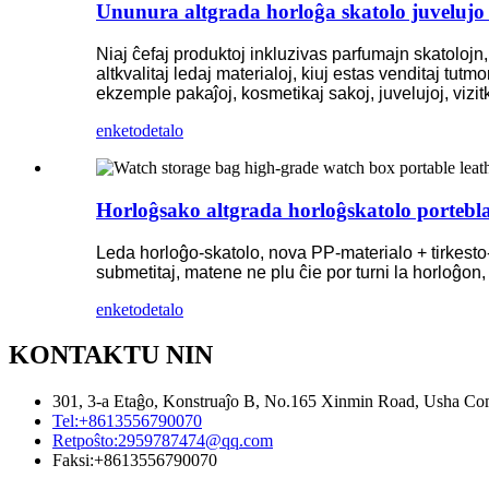
Ununura altgrada horloĝa skatolo juvelujo 
Niaj ĉefaj produktoj inkluzivas parfumajn skatolojn, 
altkvalitaj ledaj materialoj, kiuj estas venditaj tu
ekzemple pakaĵoj, kosmetikaj sakoj, juvelujoj, vizit
enketo
detalo
Horloĝsako altgrada horloĝskatolo portebla
Leda horloĝo-skatolo, nova PP-materialo + tirkesto-
submetitaj, matene ne plu ĉie por turni la horloĝon
enketo
detalo
KONTAKTU NIN
301, 3-a Etaĝo, Konstruaĵo B, No.165 Xinmin Road, Usha C
Tel:
+8613556790070
Retpoŝto:
2959787474@qq.com
Faksi:
+8613556790070