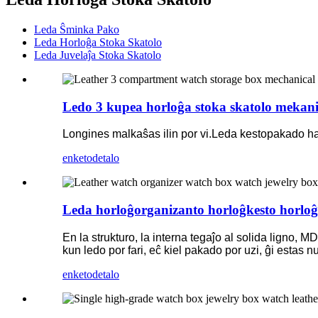
Leda Ŝminka Pako
Leda Horloĝa Stoka Skatolo
Leda Juvelaĵa Stoka Skatolo
Ledo 3 kupea horloĝa stoka skatolo mekani
Longines malkaŝas ilin por vi.Leda kestopakado ha
enketo
detalo
Leda horloĝorganizanto horloĝkesto horloĝo
En la strukturo, la interna tegaĵo al solida ligno, M
kun ledo por fari, eĉ kiel pakado por uzi, ĝi estas n
enketo
detalo