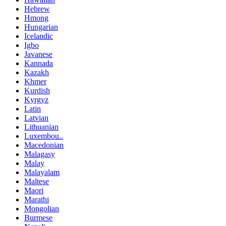
Hebrew
Hmong
Hungarian
Icelandic
Igbo
Javanese
Kannada
Kazakh
Khmer
Kurdish
Kyrgyz
Latin
Latvian
Lithuanian
Luxembou..
Macedonian
Malagasy
Malay
Malayalam
Maltese
Maori
Marathi
Mongolian
Burmese