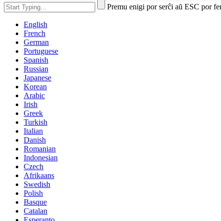
Premu enigi por serĉi aŭ ESC por fe
English
French
German
Portuguese
Spanish
Russian
Japanese
Korean
Arabic
Irish
Greek
Turkish
Italian
Danish
Romanian
Indonesian
Czech
Afrikaans
Swedish
Polish
Basque
Catalan
Esperanto