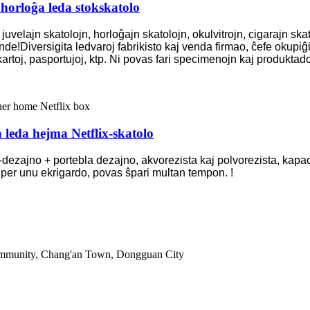
horloĝa leda stokskatolo
juvelajn skatolojn, horloĝajn skatolojn, okulvitrojn, cigarajn ska
tmonde!Diversigita ledvaroj fabrikisto kaj venda firmao, ĉefe oku
kartoj, pasportujoj, ktp. Ni povas fari specimenojn kaj produktad
 leda hejma Netflix-skatolo
dezajno + portebla dezajno, akvorezista kaj polvorezista, kapaci
, per unu ekrigardo, povas ŝpari multan tempon. !
ommunity, Chang'an Town, Dongguan City