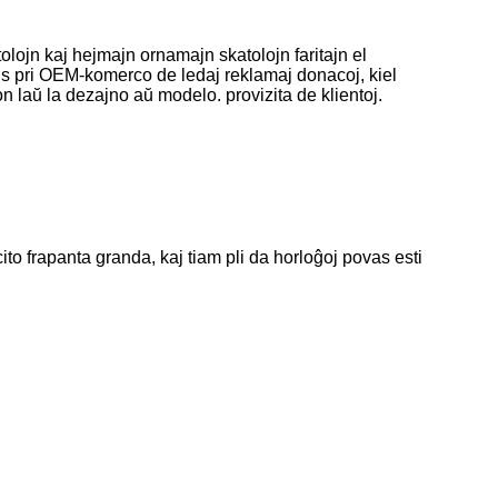
tolojn kaj hejmajn ornamajn skatolojn faritajn el
piĝis pri OEM-komerco de ledaj reklamaj donacoj, kiel
on laŭ la dezajno aŭ modelo. provizita de klientoj.
to frapanta granda, kaj tiam pli da horloĝoj povas esti